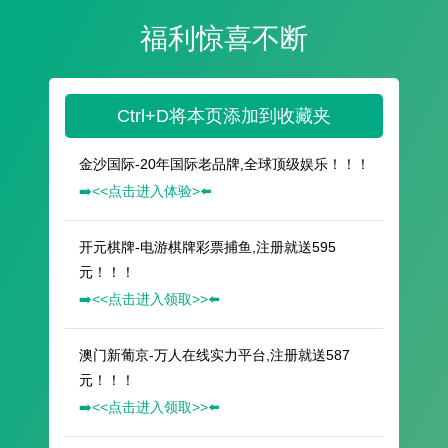
福利惊喜不断
Ctrl+D将本页添加到收藏夹
金沙国际-20年国际老品牌,全球顶级娱乐！！！
➡️<<点击进入体验>⬅️
开元棋牌-电游棋牌彩票捕鱼,注册就送595
元！！！
➡️<<点击进入领取>>⬅️
澳门新葡京-万人在线实力平台,注册就送587
元！！！
➡️<<点击进入领取>>⬅️